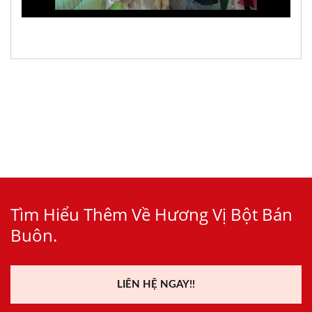
Tìm Hiểu Thêm Về Hương Vị Bột Bán
Buôn.
LIÊN HỆ NGAY!!