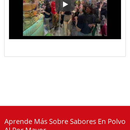
¡Nuestro equipo está **listo y a
Aprende Más Sobre Sabores En Polvo
Al Por Mayor.