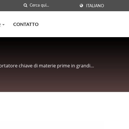
ITALIANO
Q
CONTATTO
portatore chiave di materie prime in grandi
earia, polvere di caffè istantaneo, polvere di tè