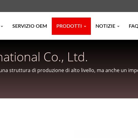
SERVIZIO OEM
PRODOTTI
NOTIZIE
FA
ational Co., Ltd.
 una struttura di produzione di alto livello, ma anche un im
tazione di ingredienti essenziali come crema non lattiero-cas
.