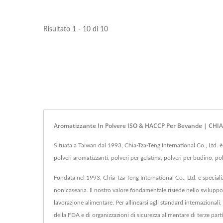
Risultato 1 - 10 di 10
Aromatizzante In Polvere ISO & HACCP Per Bevande | C
Situata a Taiwan dal 1993, Chia-Tza-Teng International Co., Ltd. è 
polveri aromatizzanti, polveri per gelatina, polveri per budino, p
Fondata nel 1993, Chia-Tza-Teng International Co., Ltd. è specializ
non casearia. Il nostro valore fondamentale risiede nello svilupp
lavorazione alimentare. Per allinearsi agli standard internazional
della FDA e di organizzazioni di sicurezza alimentare di terze par