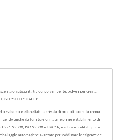
cele aromatizzanti, tra cui polveri per tè, polveri per crema,
22000, ISO 22000 e HACCP.
nello sviluppo e etichettatura privata di prodotti come la crema
 fungendo anche da fornitore di materie prime e stabilimento di
tra cui FSSC 22000, ISO 22000 e HACCP, e subisce audit da parte
i imballaggio automatiche avanzate per soddisfare le esigenze dei