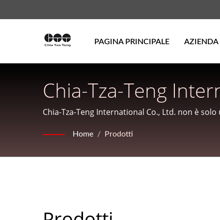
PAGINA PRINCIPALE
AZIENDA
Chia-Tza-Teng Intern
Chia-Tza-Teng International Co., Ltd. non è solo
quantità a Taiwan. Siamo specializzati nell'impor
Home
/
Prodotti
nero istantaneo e polvere di tè verde istantaneo
Prodotti