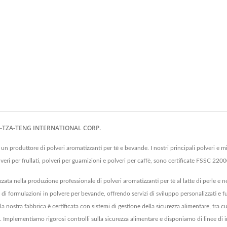
HIA-TZA-TENG INTERNATIONAL CORP.
un produttore di polveri aromatizzanti per tè e bevande. I nostri principali polveri e mis
olveri per frullati, polveri per guarnizioni e polveri per caffè, sono certificate FSSC 
zata nella produzione professionale di polveri aromatizzanti per tè al latte di perle e 
o di formulazioni in polvere per bevande, offrendo servizi di sviluppo personalizzati e
i, la nostra fabbrica è certificata con sistemi di gestione della sicurezza alimentare, 
ti. Implementiamo rigorosi controlli sulla sicurezza alimentare e disponiamo di linee d