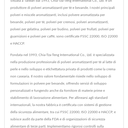
Situata a Taiwan dal 1993, Chia-Tza-Teng International Co., Ltd. è un
produttore di polveri aromatizzanti per tè e bevande. I nostri principali
polveri e miscele aromatizzanti, inclusi polvere aromatizzata per
bevande, polveri per tè, polveri per cremosi, polveri aromatizzanti,
polveri per gelatina, polveri per budino, polveri per frullati, polveri per
guarnizioni e polveri per caffè, sono certificate FSSC 22000, ISO 22000
e HACCP.
Fondata nel 1993, Chia-Tza-Teng International Co., Ltd. è specializzata
nella produzione professionale di polveri aromatizzanti per tè al latte di
perle e nello sviluppo e etichettatura privata di prodotti come la crema
non casearia. Il nostro valore fondamentale risiede nello sviluppo di
formulazioni in polvere per bevande, offrendo servizi di sviluppo
personalizzati e fungendo anche da fornitore di materie prime e
stabilimento di lavorazione alimentare. Per allinearsi agli standard
internazionali, la nostra fabbrica è certificata con sistemi di gestione
della sicurezza alimentare, tra cui FSSC 22000, ISO 22000 e HACCP, e
subisce audit da parte della FDA e di organizzazioni di sicurezza
alimentare di terze parti. Implementiamo rigorosi controlli sulla