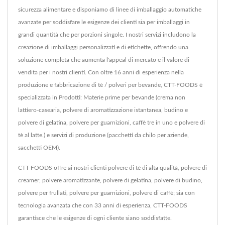
sicurezza alimentare e disponiamo di linee di imballaggio automatiche
avanzate per soddisfare le esigenze dei clienti sia per imballaggi in
grandi quantità che per porzioni singole. I nostri servizi includono la
creazione di imballaggi personalizzati e di etichette, offrendo una
soluzione completa che aumenta l'appeal di mercato e il valore di
vendita per i nostri clienti. Con oltre 16 anni di esperienza nella
produzione e fabbricazione di tè / polveri per bevande, CTT-FOODS è
specializzata in Prodotti: Materie prime per bevande (crema non
lattiero-casearia, polvere di aromatizzazione istantanea, budino e
polvere di gelatina, polvere per guarnizioni, caffè tre in uno e polvere di
tè al latte.) e servizi di produzione (pacchetti da chilo per aziende,
sacchetti OEM).
CTT-FOODS offre ai nostri clienti polvere di tè di alta qualità, polvere di
creamer, polvere aromatizzante, polvere di gelatina, polvere di budino,
polvere per frullati, polvere per guarnizioni, polvere di caffè; sia con
tecnologia avanzata che con 33 anni di esperienza, CTT-FOODS
garantisce che le esigenze di ogni cliente siano soddisfatte.