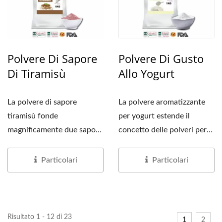
Polvere Di Sapore
Polvere Di Gusto
Di Tiramisù
Allo Yogurt
La polvere di sapore
La polvere aromatizzante
tiramisù fonde
per yogurt estende il
magnificamente due sapori
concetto delle polveri per
classici: caffè e cacao.
bevande. Dopo una
Estraiamo...
ricerca...
Particolari
Particolari
Risultato 1 - 12 di 23
1
2