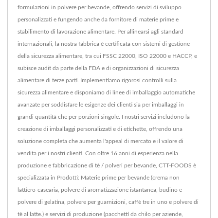
formulazioni in polvere per bevande, offrendo servizi di sviluppo
personalizzati e fungendo anche da fornitore di materie prime e
stabilimento di lavorazione alimentare. Per allinearsi agli standard
internazionali, la nostra fabbrica è certificata con sistemi di gestione
della sicurezza alimentare, tra cui FSSC 22000, ISO 22000 e HACCP, e
subisce audit da parte della FDA e di organizzazioni di sicurezza
alimentare di terze parti. Implementiamo rigorosi controlli sulla
sicurezza alimentare e disponiamo di linee di imballaggio automatiche
avanzate per soddisfare le esigenze dei clienti sia per imballaggi in
grandi quantità che per porzioni singole. I nostri servizi includono la
creazione di imballaggi personalizzati e di etichette, offrendo una
soluzione completa che aumenta l'appeal di mercato e il valore di
vendita per i nostri clienti. Con oltre 16 anni di esperienza nella
produzione e fabbricazione di tè / polveri per bevande, CTT-FOODS è
specializzata in Prodotti: Materie prime per bevande (crema non
lattiero-casearia, polvere di aromatizzazione istantanea, budino e
polvere di gelatina, polvere per guarnizioni, caffè tre in uno e polvere di
tè al latte.) e servizi di produzione (pacchetti da chilo per aziende,