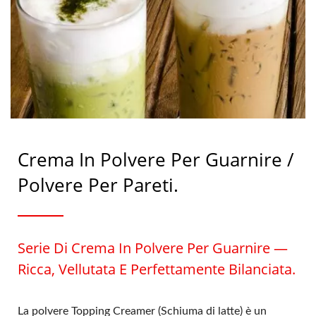
In Taiwan. Siamo Specializzati
Nell'importazione Di
Ingredienti Essenziali Come
Crema Non Lattiero-Casearia,
Polvere Di Caffè Istantaneo,
Crema In Polvere Per Guarnire /
Polvere Di Tè Nero Istantaneo
Polvere Per Pareti.
E Polvere Di Tè Verde
Istantaneo.
Serie Di Crema In Polvere Per Guarnire —
Ricca, Vellutata E Perfettamente Bilanciata.
La polvere Topping Creamer (Schiuma di latte) è un