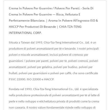
Crema In Polvere Per Guarnire / Polvere Per Pareti. - Serie Di
Crema In Polvere Per Guarnire — Ricca, Vellutata E
Perfettamente Bilanciata. | Aroma In Polvere All'ingrosso ISO &
HACCP Per Produttori Di Bevande | CHIA-TZA-TENG
INTERNATIONAL CORP.
Situata a Taiwan dal 1993, Chia-Tza-Teng International Co., Ltd. è un
produttore di polveri aromatizzanti per tè e bevande. I nostri principali
polveri e miscele aromatizzanti, inclusi polvere di cremoso per
guarnizioni / polvere per pareti, polveri per tè, polveri cremosi, polveri
aromatizzanti, polveri per gelatina, polveri per budino, polveri per
frullati, polveri per guarnizioni e polveri per caffè, che sono certificate
FSSC 22000, ISO 22000 e HACCP.
Fondata nel 1993, Chia-Tza-Teng International Co., Ltd. è specializzata
nella produzione professionale di polveri aromatizzanti per tè al latte di
perle e nello sviluppo e etichettatura privata di prodotti come la crema
non casearia. Il nostro valore fondamentale risiede nello sviluppo di