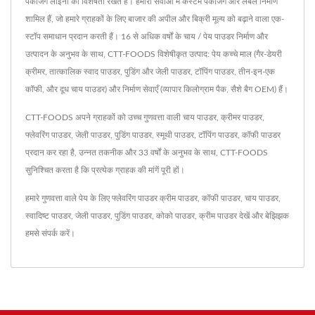
पैकेजिंग लाइनों की विशेषता रखते हैं। हमारी सेवाओं में कस्टम पैकेजिंग और लेबल निर्माण
शामिल हैं, जो हमारे ग्राहकों के लिए बाजार की अपील और बिक्री मूल्य को बढ़ाने वाला एक-
स्टॉप समाधान प्रदान करती हैं। 16 से अधिक वर्षों के चाय / पेय पाउडर निर्माण और
उत्पादन के अनुभव के साथ, CTT-FOODS विशेषीकृत उत्पाद: पेय कच्चे माल (गैर-डेयरी
क्रीमर, तात्कालिक स्वाद पाउडर, पुडिंग और जेली पाउडर, टॉपिंग पाउडर, तीन-इन-एक
कॉफी, और दूध चाय पाउडर) और निर्माण सेवाएँ (व्यापार किलोग्राम पैक, सैशे बैग OEM) हैं।
CTT-FOODS अपने ग्राहकों को उच्च गुणवत्ता वाली चाय पाउडर, क्रीमर पाउडर,
फ्लेवरिंग पाउडर, जेली पाउडर, पुडिंग पाउडर, स्मूथी पाउडर, टॉपिंग पाउडर, कॉफी पाउडर
प्रदान कर रहा है, उन्नत तकनीक और 33 वर्षों के अनुभव के साथ, CTT-FOODS
सुनिश्चित करता है कि प्रत्येक ग्राहक की मांगें पूरी हों।
हमारे गुणवत्ता वाले पेय के लिए फ्लेवरिंग पाउडर
क्रीम पाउडर
,
कॉफी पाउडर
,
चाय पाउडर
,
स्वादिष्ट पाउडर
,
जेली पाउडर
,
पुडिंग पाउडर
,
कोको पाउडर
,
क्रीम पाउडर
देखें और बेझिझक
हमसे संपर्क करें
।