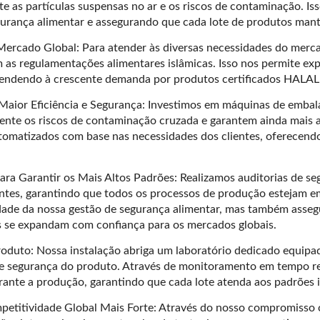
te as partículas suspensas no ar e os riscos de contaminação. I
gurança alimentar e assegurando que cada lote de produtos mant
Mercado Global: Para atender às diversas necessidades do merca
s regulamentações alimentares islâmicas. Isso nos permite exp
tendendo à crescente demanda por produtos certificados HALAL 
aior Eficiência e Segurança: Investimos em máquinas de emba
ente os riscos de contaminação cruzada e garantem ainda mais 
omatizados com base nas necessidades dos clientes, oferecendo 
para Garantir os Mais Altos Padrões: Realizamos auditorias de s
lientes, garantindo que todos os processos de produção estejam
lidade da nossa gestão de segurança alimentar, mas também asse
es se expandam com confiança para os mercados globais.
roduto: Nossa instalação abriga um laboratório dedicado equipa
de segurança do produto. Através de monitoramento em tempo rea
nte a produção, garantindo que cada lote atenda aos padrões i
petitividade Global Mais Forte: Através do nosso compromisso c