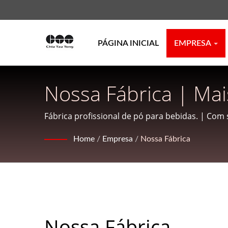
PÁGINA INICIAL
EMPRESA
Nossa Fábrica | Ma
Fabricante De Ingre
Fábrica profissional de pó para bebidas. | Com 
bebidas aromatizadas, certificado com FSSC 22
TENG INTERNATION
Home
/
Empresa
/
Nossa Fábrica
Nossa Fábrica