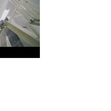
a expertise em formulações em pó com nosso guia abrangente! En