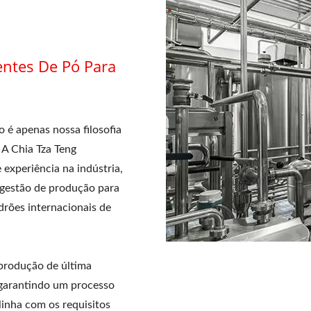
entes De Pó Para
 é apenas nossa filosofia
 A Chia Tza Teng
e experiência na indústria,
 gestão de produção para
drões internacionais de
produção de última
 garantindo um processo
linha com os requisitos