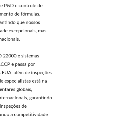
de P&D e controle de
imento de fórmulas,
rantindo que nossos
dade excepcionais, mas
acionais.
O 22000 e sistemas
ACCP e passa por
s EUA, além de inspeções
e especialistas está na
ntares globais,
nternacionais, garantindo
 inspeções de
ando a competitividade