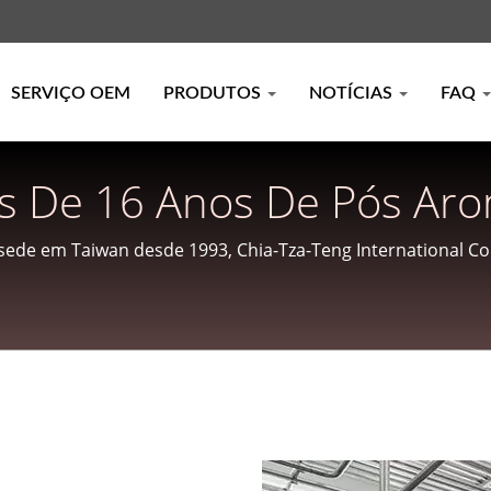
SERVIÇO OEM
PRODUTOS
NOTÍCIAS
FAQ
is De 16 Anos De Pós Aro
dientes Aromatizantes A 
sede em Taiwan desde 1993, Chia-Tza-Teng International Co.
000, ISO 22000 e HACCP.
AL CORP.