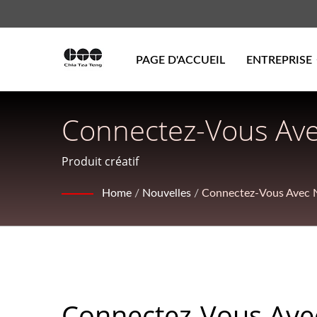
PAGE D'ACCUEIL
ENTREPRISE
Connectez-Vous Ave
De Poudres Aromati
Produit créatif
CHIA-TZA-TENG IN
Home
/
Nouvelles
/
Connectez-Vous Avec 
Connectez-Vous Ave