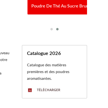
it
Poudre De Thé Au Sucre Brun
P
ouveau
Catalogue 2026
notre
Catalogue des matières
premières et des poudres
a
aromatisantes.
TÉLÉCHARGER