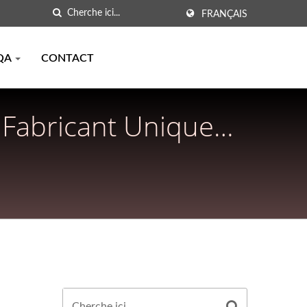
FRANÇAIS
QA
CONTACT
 Fabricant Unique
briquées À Taïwan |