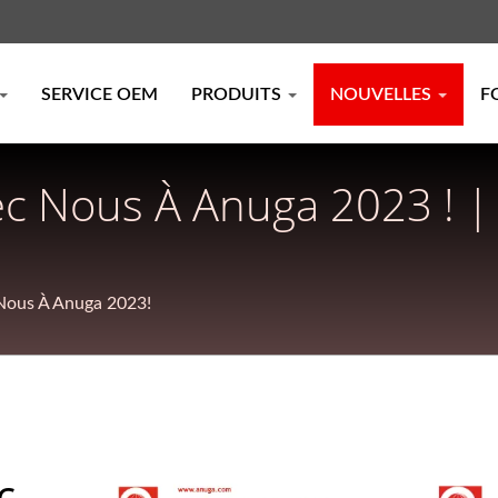
SERVICE OEM
PRODUITS
NOUVELLES
F
c Nous À Anuga 2023 ! |
santes Pour Boissons Fa
TERNATIONAL CORP.
Nous À Anuga 2023!
c