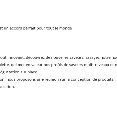
e De Thé Au Sucre Brun
Poudre De Thé Au La
Thaïlandais
st un accord parfait pour tout le monde
goût innovant, découvrez de nouvelles saveurs. Essayez notre n
lette, qui met en valeur nos profils de saveurs multi-niveaux et 
dégustation sur place.
tion, nous proposons une réunion sur la conception de produits, l
osition.